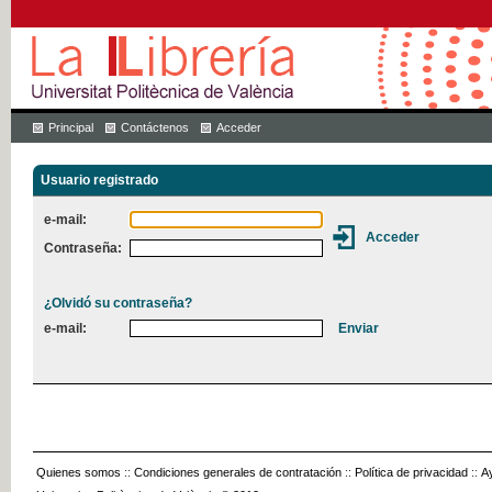
Principal
Contáctenos
Acceder
Usuario registrado
e-mail:
Contraseña:
¿Olvidó su contraseña?
e-mail:
Quienes somos
::
Condiciones generales de contratación
::
Política de privacidad
::
A