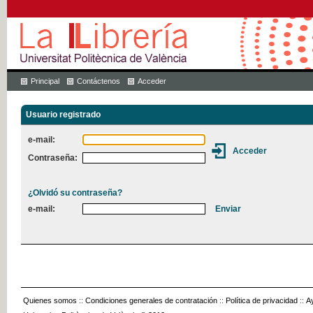
Principal
Contáctenos
Acceder
Usuario registrado
e-mail:
Contraseña:
¿Olvidó su contraseña?
e-mail:
Quienes somos
::
Condiciones generales de contratación
::
Política de privacidad
::
A