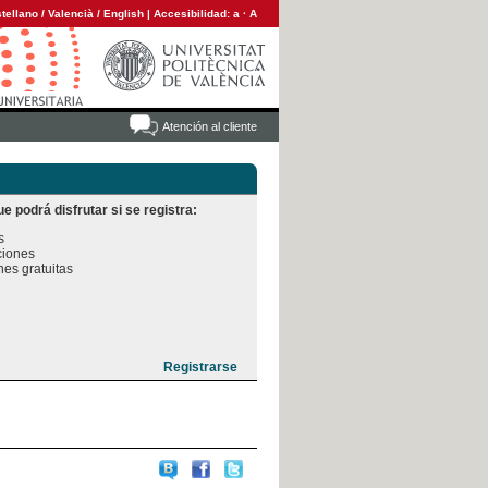
tellano
/
Valencià
/
English
|
Accesibilidad:
a
·
A
Atención al cliente
e podrá disfrutar si se registra:


iones

es gratuitas
