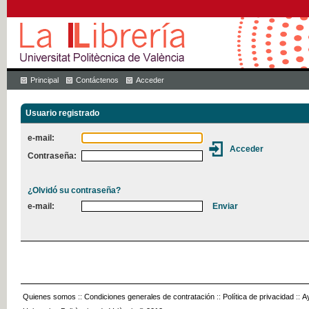
Principal
Contáctenos
Acceder
Usuario registrado
e-mail:
Contraseña:
¿Olvidó su contraseña?
e-mail:
Quienes somos
::
Condiciones generales de contratación
::
Política de privacidad
::
A