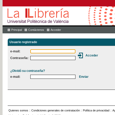
Principal
Contáctenos
Acceder
Usuario registrado
e-mail:
Contraseña:
¿Olvidó su contraseña?
e-mail:
Quienes somos
::
Condiciones generales de contratación
::
Política de privacidad
::
A