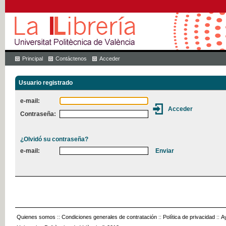
Principal
Contáctenos
Acceder
Usuario registrado
e-mail:
Contraseña:
¿Olvidó su contraseña?
e-mail:
Quienes somos
::
Condiciones generales de contratación
::
Política de privacidad
::
A