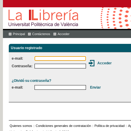
Principal
Contáctenos
Acceder
Usuario registrado
e-mail:
Contraseña:
¿Olvidó su contraseña?
e-mail:
Quienes somos
::
Condiciones generales de contratación
::
Política de privacidad
::
A