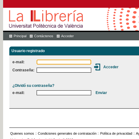
Principal
Contáctenos
Acceder
Usuario registrado
e-mail:
Contraseña:
¿Olvidó su contraseña?
e-mail:
Quienes somos
::
Condiciones generales de contratación
::
Política de privacidad
::
A