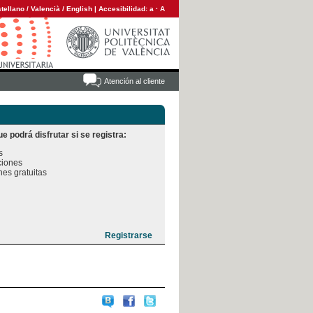
tellano
/
Valencià
/
English
|
Accesibilidad:
a
·
A
Atención al cliente
e podrá disfrutar si se registra:


iones

es gratuitas
