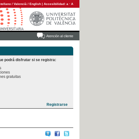
tellano
/
Valencià
/
English
|
Accesibilidad:
a
·
A
Atención al cliente
e podrá disfrutar si se registra:


iones

es gratuitas
