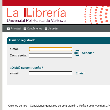
Principal
Contáctenos
Acceder
Usuario registrado
e-mail:
Contraseña:
¿Olvidó su contraseña?
e-mail:
Quienes somos
::
Condiciones generales de contratación
::
Política de privacidad
::
A