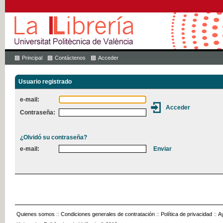
Principal
Contáctenos
Acceder
Usuario registrado
e-mail:
Contraseña:
¿Olvidó su contraseña?
e-mail:
Quienes somos
::
Condiciones generales de contratación
::
Política de privacidad
::
A