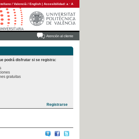
tellano
/
Valencià
/
English
|
Accesibilidad:
a
·
A
Atención al cliente
e podrá disfrutar si se registra:


iones

es gratuitas
