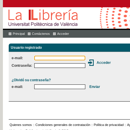
Principal
Contáctenos
Acceder
Usuario registrado
e-mail:
Contraseña:
¿Olvidó su contraseña?
e-mail:
Quienes somos
::
Condiciones generales de contratación
::
Política de privacidad
::
A