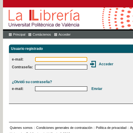
Principal
Contáctenos
Acceder
Usuario registrado
e-mail:
Contraseña:
¿Olvidó su contraseña?
e-mail:
Quienes somos
::
Condiciones generales de contratación
::
Política de privacidad
::
A