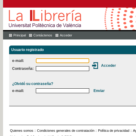
Principal
Contáctenos
Acceder
Usuario registrado
e-mail:
Contraseña:
¿Olvidó su contraseña?
e-mail:
Quienes somos
::
Condiciones generales de contratación
::
Política de privacidad
::
A