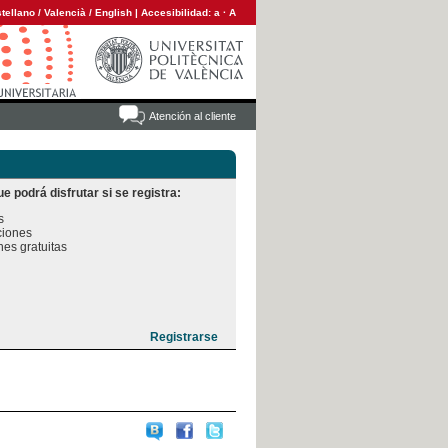
tellano
/
Valencià
/
English
|
Accesibilidad:
a
·
A
Atención al cliente
e podrá disfrutar si se registra:


iones

es gratuitas
