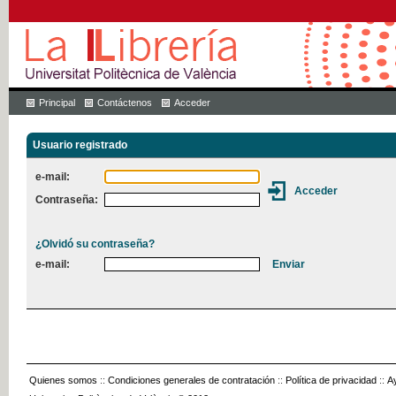
Principal
Contáctenos
Acceder
Usuario registrado
e-mail:
Contraseña:
¿Olvidó su contraseña?
e-mail:
Quienes somos
::
Condiciones generales de contratación
::
Política de privacidad
::
A