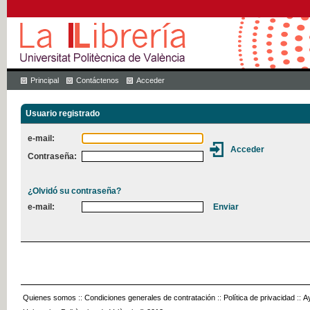
Principal
Contáctenos
Acceder
Usuario registrado
e-mail:
Contraseña:
¿Olvidó su contraseña?
e-mail:
Quienes somos
::
Condiciones generales de contratación
::
Política de privacidad
::
A