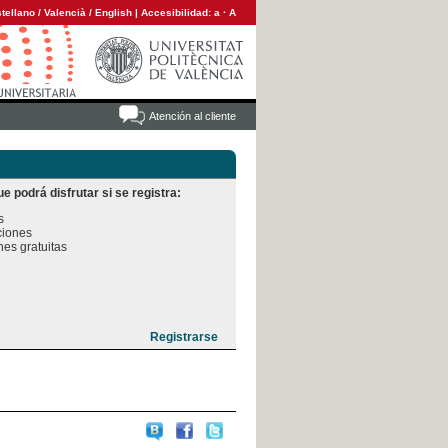
tellano
/
Valencià
/
English
|
Accesibilidad:
a
·
A
Atención al cliente
e podrá disfrutar si se registra:


iones

es gratuitas
