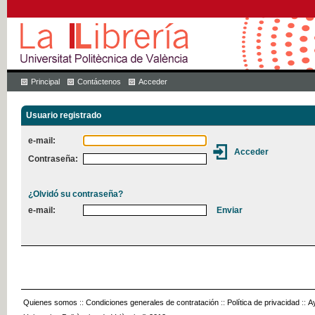
Principal
Contáctenos
Acceder
Usuario registrado
e-mail:
Contraseña:
¿Olvidó su contraseña?
e-mail:
Quienes somos
::
Condiciones generales de contratación
::
Política de privacidad
::
A