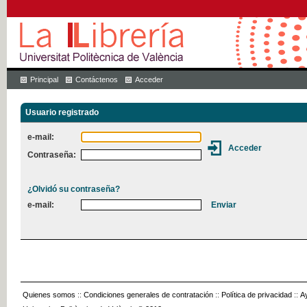
Principal
Contáctenos
Acceder
Usuario registrado
e-mail:
Contraseña:
¿Olvidó su contraseña?
e-mail:
Quienes somos
::
Condiciones generales de contratación
::
Política de privacidad
::
A