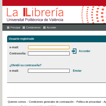
Principal
Contáctenos
Acceder
Usuario registrado
e-mail:
Contraseña:
¿Olvidó su contraseña?
e-mail:
Quienes somos
::
Condiciones generales de contratación
::
Política de privacidad
::
A