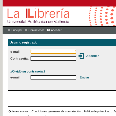
Principal
Contáctenos
Acceder
Usuario registrado
e-mail:
Contraseña:
¿Olvidó su contraseña?
e-mail:
Quienes somos
::
Condiciones generales de contratación
::
Política de privacidad
::
A