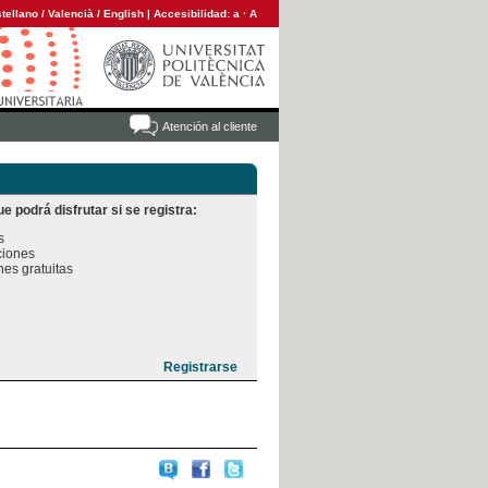
tellano
/
Valencià
/
English
|
Accesibilidad:
a
·
A
Atención al cliente
e podrá disfrutar si se registra:


iones

es gratuitas
