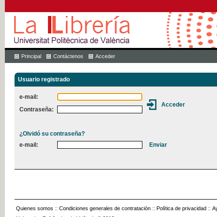
Principal
Contáctenos
Acceder
Usuario registrado
e-mail:
Contraseña:
¿Olvidó su contraseña?
e-mail:
Quienes somos
::
Condiciones generales de contratación
::
Política de privacidad
::
A