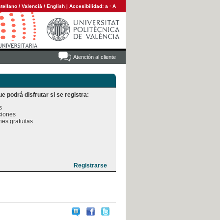
tellano
/
Valencià
/
English
|
Accesibilidad:
a
·
A
Atención al cliente
e podrá disfrutar si se registra:


iones

es gratuitas
