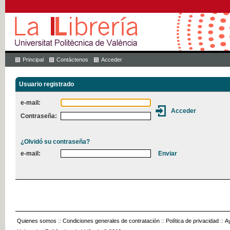
Principal
Contáctenos
Acceder
Usuario registrado
e-mail:
Contraseña:
¿Olvidó su contraseña?
e-mail:
Quienes somos
::
Condiciones generales de contratación
::
Política de privacidad
::
A