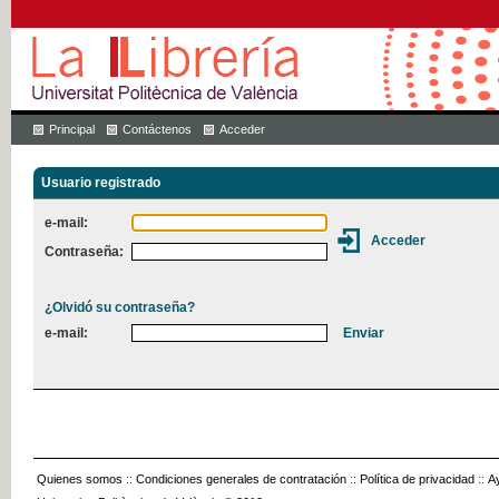
Principal
Contáctenos
Acceder
Usuario registrado
e-mail:
Contraseña:
¿Olvidó su contraseña?
e-mail:
Quienes somos
::
Condiciones generales de contratación
::
Política de privacidad
::
A