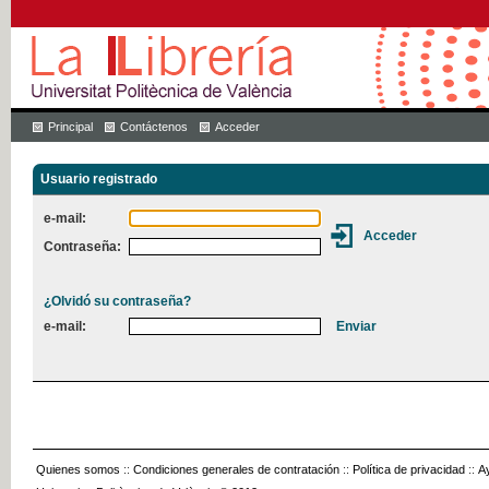
Principal
Contáctenos
Acceder
Usuario registrado
e-mail:
Contraseña:
¿Olvidó su contraseña?
e-mail:
Quienes somos
::
Condiciones generales de contratación
::
Política de privacidad
::
A