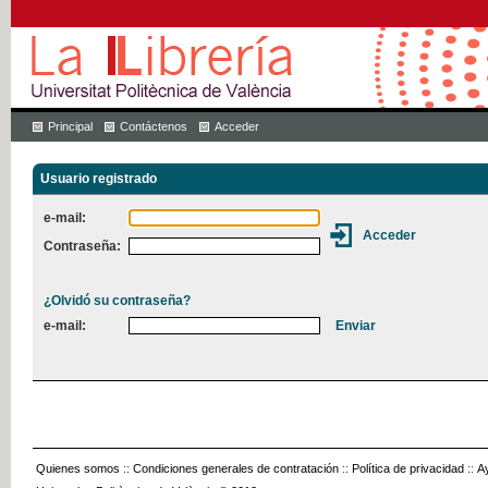
Principal
Contáctenos
Acceder
Usuario registrado
e-mail:
Contraseña:
¿Olvidó su contraseña?
e-mail:
Quienes somos
::
Condiciones generales de contratación
::
Política de privacidad
::
A