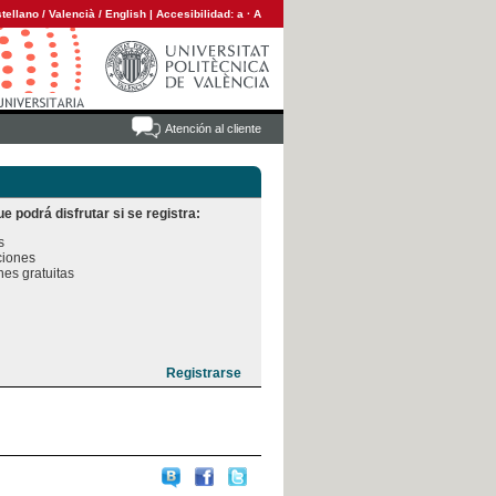
tellano
/
Valencià
/
English
|
Accesibilidad:
a
·
A
Atención al cliente
e podrá disfrutar si se registra:


iones

es gratuitas
