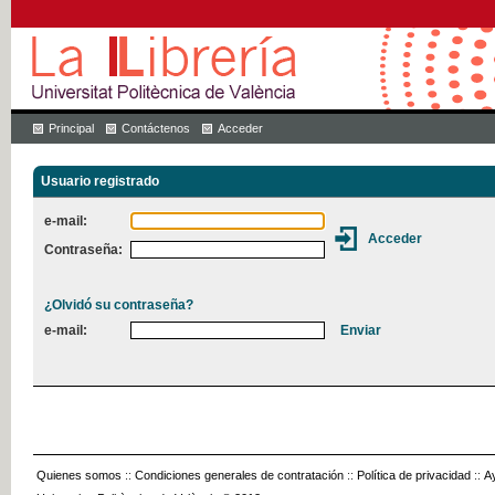
Principal
Contáctenos
Acceder
Usuario registrado
e-mail:
Contraseña:
¿Olvidó su contraseña?
e-mail:
Quienes somos
::
Condiciones generales de contratación
::
Política de privacidad
::
A