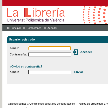
Principal
Contáctenos
Acceder
Usuario registrado
e-mail:
Contraseña:
¿Olvidó su contraseña?
e-mail:
Quienes somos
::
Condiciones generales de contratación
::
Política de privacidad
::
A