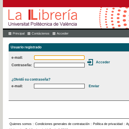
Principal
Contáctenos
Acceder
Usuario registrado
e-mail:
Contraseña:
¿Olvidó su contraseña?
e-mail:
Quienes somos
::
Condiciones generales de contratación
::
Política de privacidad
::
A