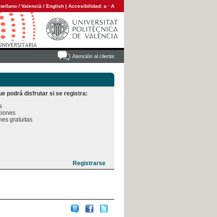
tellano
/
Valencià
/
English
|
Accesibilidad:
a
·
A
Atención al cliente
e podrá disfrutar si se registra:


iones

es gratuitas
