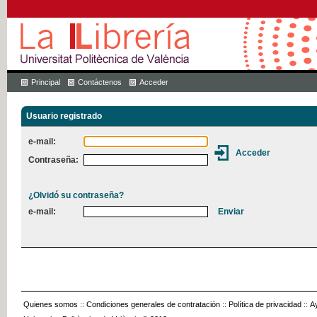
Principal
Contáctenos
Acceder
Usuario registrado
e-mail:
Contraseña:
¿Olvidó su contraseña?
e-mail:
Quienes somos
::
Condiciones generales de contratación
::
Política de privacidad
::
A