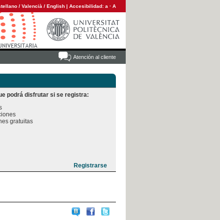
tellano
/
Valencià
/
English
|
Accesibilidad:
a
·
A
Atención al cliente
e podrá disfrutar si se registra:


iones

es gratuitas
