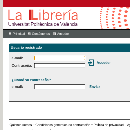
Principal
Contáctenos
Acceder
Usuario registrado
e-mail:
Contraseña:
¿Olvidó su contraseña?
e-mail:
Quienes somos
::
Condiciones generales de contratación
::
Política de privacidad
::
A