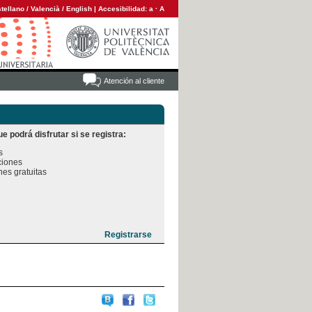
tellano
/
Valencià
/
English
|
Accesibilidad:
a
·
A
Atención al cliente
e podrá disfrutar si se registra:


iones

es gratuitas
