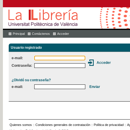
Principal
Contáctenos
Acceder
Usuario registrado
e-mail:
Contraseña:
¿Olvidó su contraseña?
e-mail:
Quienes somos
::
Condiciones generales de contratación
::
Política de privacidad
::
A