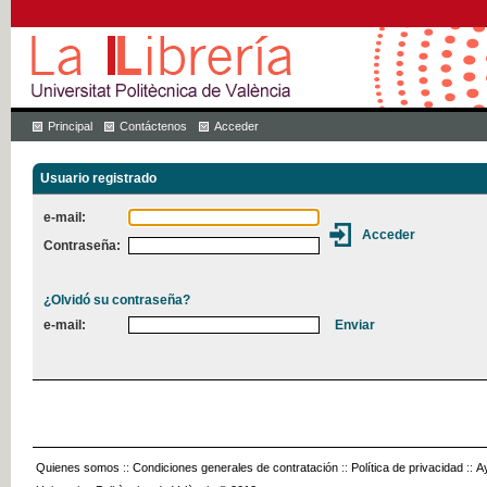
Principal
Contáctenos
Acceder
Usuario registrado
e-mail:
Contraseña:
¿Olvidó su contraseña?
e-mail:
Quienes somos
::
Condiciones generales de contratación
::
Política de privacidad
::
A