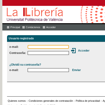
Principal
Contáctenos
Acceder
Usuario registrado
e-mail:
Contraseña:
¿Olvidó su contraseña?
e-mail:
Quienes somos
::
Condiciones generales de contratación
::
Política de privacidad
::
A