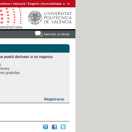
tellano
/
Valencià
/
English
|
Accesibilidad:
a
·
A
Atención al cliente
e podrá disfrutar si se registra:


iones

es gratuitas
