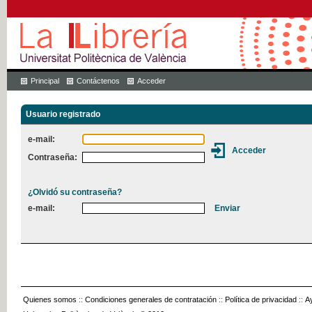
Principal
Contáctenos
Acceder
Usuario registrado
e-mail:
Contraseña:
¿Olvidó su contraseña?
e-mail:
Quienes somos
::
Condiciones generales de contratación
::
Política de privacidad
::
A