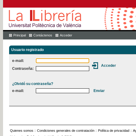
Principal
Contáctenos
Acceder
Usuario registrado
e-mail:
Contraseña:
¿Olvidó su contraseña?
e-mail:
Quienes somos
::
Condiciones generales de contratación
::
Política de privacidad
::
A