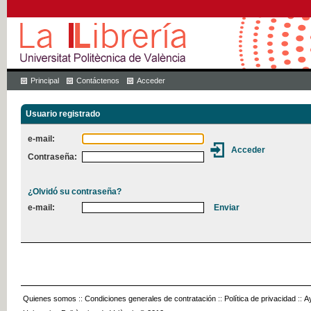
Principal
Contáctenos
Acceder
Usuario registrado
e-mail:
Contraseña:
¿Olvidó su contraseña?
e-mail:
Quienes somos
::
Condiciones generales de contratación
::
Política de privacidad
::
A