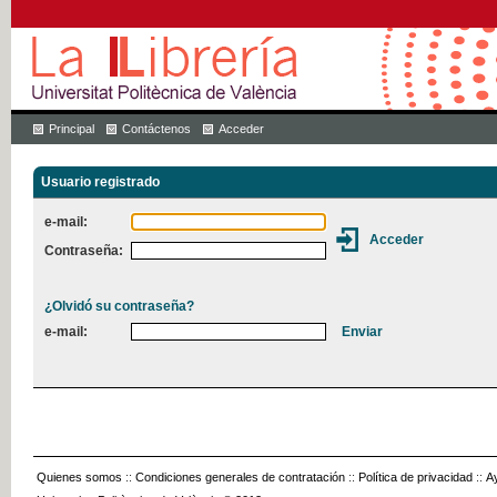
Principal
Contáctenos
Acceder
Usuario registrado
e-mail:
Contraseña:
¿Olvidó su contraseña?
e-mail:
Quienes somos
::
Condiciones generales de contratación
::
Política de privacidad
::
A