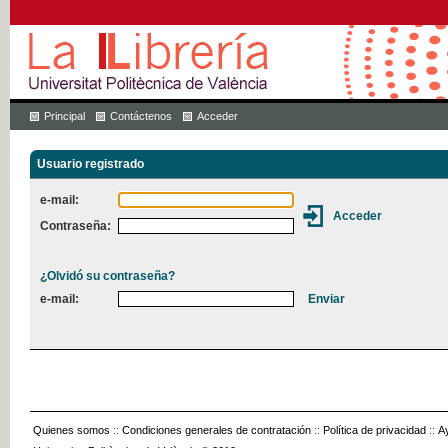
Principal
Contáctenos
Acceder
Usuario registrado
e-mail:
Contraseña:
¿Olvidó su contraseña?
e-mail:
Quienes somos
::
Condiciones generales de contratación
::
Política de privacidad
::
A