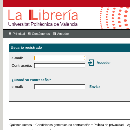
Principal
Contáctenos
Acceder
Usuario registrado
e-mail:
Contraseña:
¿Olvidó su contraseña?
e-mail:
Quienes somos
::
Condiciones generales de contratación
::
Política de privacidad
::
A